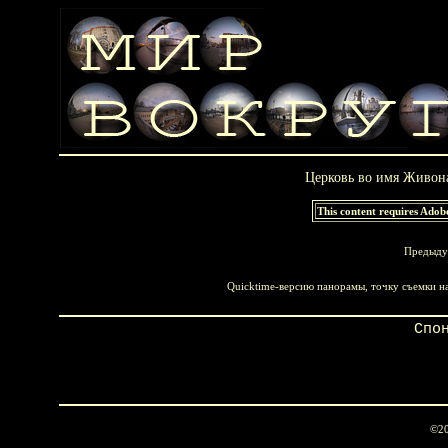
Церковь во имя Живон
This content requires Adob
Предыду
Quicktime-версию панорамы, точку съемки н
Спо
©20