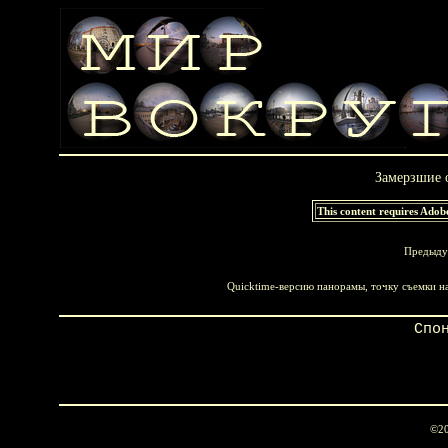
Замерзшие 
This content requires Adob
Предыду
Quicktime-версию панорамы, точку съемки н
Спо
©20